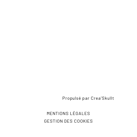
CONTACT
RÉSEAUX
Copyright © 2022 –
Propulsé par Crea’Skullt
–
Tous droits réservés
MENTIONS LÉGALES
GESTION DES COOKIES