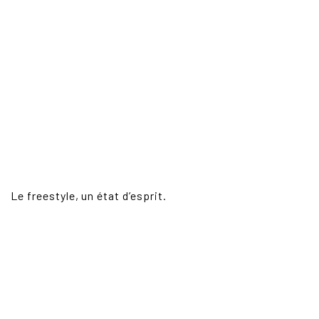
Le freestyle, un état d’esprit.
LIENS
ACCUEIL
POLA
PRESTATIONS